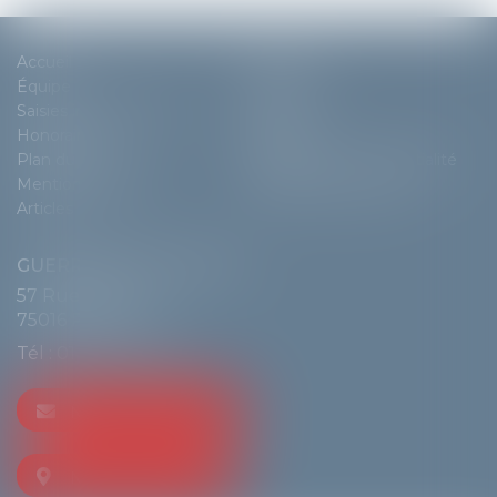
Accueil
Cabinet
Équipe
Expertises
Saisies immobilières
Actus
Honoraires
Contact
Plan du site
Politique de confidentialité
Mentions légales
Politique de cookies
Articles
GUERRIER & DE LANGLE
57 Rue de Passy
75016 PARIS
Tél :
01 55 74 70 80
NOUS CONTACTER
NOUS LOCALISER