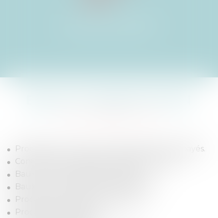
SAISIES IMMOBILIÈRES
ENCHÈRES PUBLIQUES
BAUX D’HABITATION
Procédure en recouvrement des loyers impayés.
Contentieux relatifs aux charges locatives.
Baux Loi du 1er septembre 1948.
Baux conventionnés – secteur social.
Procédure en résolution de bail.
Procédure d'expulsion.