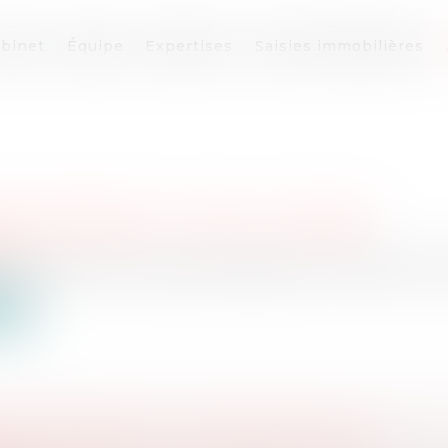
binet
Équipe
Expertises
Saisies immobilières
X ENCHERES LE 11 JUIN A 14 HEURES
nir
iciaire de Paris, Parvis Robert Badinter, Paris 17ème, en 
ite
X ENCHERES LE 7 MAI 2026 À 14H00