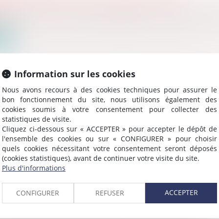
nir
iciaire de Paris, Parvis Robert Badinter, Paris 17ème Ven
ite
Information sur les cookies
Nous avons recours à des cookies techniques pour assurer le
bon fonctionnement du site, nous utilisons également des
X ENCHERES LE 12 MARS 2026 À 14H00
cookies soumis à votre consentement pour collecter des
ées
statistiques de visite.
iciaire de Paris Vente du jeudi 12 mars 2026 à 14h00 Trib
Cliquez ci-dessous sur « ACCEPTER » pour accepter le dépôt de
l'ensemble des cookies ou sur « CONFIGURER » pour choisir
ite
quels cookies nécessitant votre consentement seront déposés
(cookies statistiques), avant de continuer votre visite du site.
Plus d'informations
ACCEPTER
CONFIGURER
REFUSER
X ENCHERES LE 12 FEVRIER 2026 À 14H00