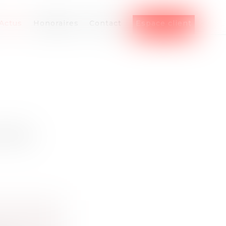
Actus
Honoraires
Contact
Espace client
UN SEUL...