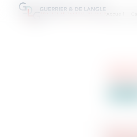
Accueil
Ca
VENTE AU
Ventes à ve
Tribunal Jud
Lire la su
VENTE AU