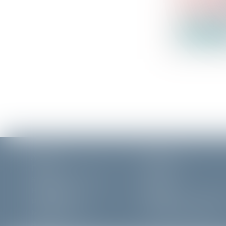
Ventes pass
Tribunal Jud
Lire la su
Accueil
Cabinet
Équipe
Expertises
Saisies immobilières
Actus
Honoraires
Contact
Plan du site
Politique de confidenti
Mentions légales
Politique de cookies
Articles