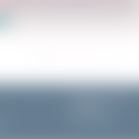
ées
iciaire de Paris Vente du jeudi 12 février 2026 à 14h00 U
ite
<<
<
1
2
3
4
5
6
7
...
>
>>
GUERRIER & DE LANGLE
57 Rue de Passy
75016 PARIS
Tél :
01 55 74 70 80
alité