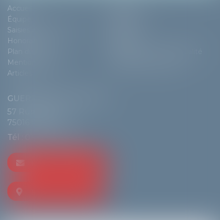
Accueil
Cabinet
Équipe
Expertises
Saisies immobilières
Actus
Honoraires
Contact
Plan du site
Politique de confidentialité
Mentions légales
Politique de cookies
Articles
GUERRIER & DE LANGLE
57 Rue de Passy
75016 PARIS
Tél :
01 55 74 70 80
NOUS CONTACTER
NOUS LOCALISER