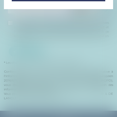
J'accepte que les informations saisies soient traitées
informatiquement par le Cabinet GUERRIER & DE LANGLE et
l'hébergeur du présent site dans le cadre de ma demande et de
la relation avec le Cabinet GUERRIER & DE LANGLE qui peut en
découler.
ENVOYER
* Les champs suivis d'un astérisque sont obligatoires.
Conformément à la loi n°78-17 du 6 janvier 1978 modifiée relative à
l'informatique, aux fichiers et aux libertés, et au règlement européen
2016/679, dit Règlement Général sur la Protection des Données (RGPD),
vous disposez d'un droit d'accès, de rectification, de suppression des
informations qui vous concernent.
Vous pouvez exercer vos droits en vous adressant à : GUERRIER & DE
LANGLE - 57 Rue de Passy 75016 PARIS