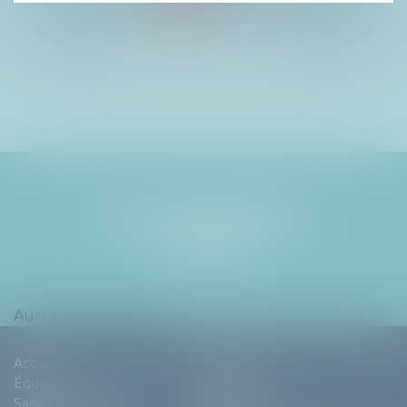
SAISIES IMMOBILIÈRES
ENCHÈRES PUBLIQUES
NOS DERNIÈRES
ACTUS
Aucun article trouvé
Accueil
Cabinet
Équipe
Expertises
Saisies immobilières
Actus