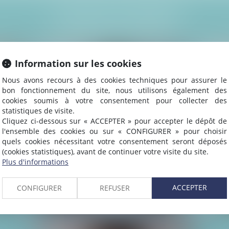
L'ÉQUIPE DÉDIÉE
Information sur les cookies
Nous avons recours à des cookies techniques pour assurer le
bon fonctionnement du site, nous utilisons également des
cookies soumis à votre consentement pour collecter des
statistiques de visite.
Cliquez ci-dessous sur « ACCEPTER » pour accepter le dépôt de
l'ensemble des cookies ou sur « CONFIGURER » pour choisir
quels cookies nécessitant votre consentement seront déposés
(cookies statistiques), avant de continuer votre visite du site.
Plus d'informations
ACCEPTER
CONFIGURER
REFUSER