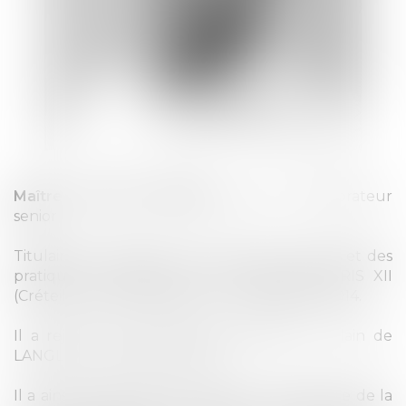
Maître Clément BANCON
, avocat collaborateur
senior
Titulaire d’un Master 2 en droit des contrats et des
pratiques commerciales de l’Université PARIS XII
(Créteil), il a prêté serment le 17 décembre 2014.
Il a rejoint la SCP Nicolas GUERRIER et Alain de
LANGLE au mois de juin 2016.
Il a ainsi pu acquérir une bonne connaissance de la