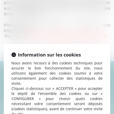
plupart des problématiques liées à la copropriété et
aux contentieux d’un bailleur social dans des
dossiers complexes.
Maître Clément BANCON est joignable sans
intermédiaire :
Par mail :
clement.bancon@guerrierdelangle.com
Information sur les cookies
Nous avons recours à des cookies techniques pour
assurer le bon fonctionnement du site, nous
utilisons également des cookies soumis à votre
consentement pour collecter des statistiques de
CONTACTER CLÉMENT
visite.
BANCON
Cliquez ci-dessous sur « ACCEPTER » pour accepter
le dépôt de l'ensemble des cookies ou sur «
CONFIGURER » pour choisir quels cookies
nécessitant votre consentement seront déposés
(cookies statistiques), avant de continuer votre visite
du site.