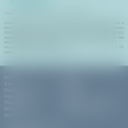
ENVOYER
* Les champs suivis d'un astérisque sont obligatoires.
Conformément à la loi n°78-17 du 6 janvier 1978 modifiée relative à
l'informatique, aux fichiers et aux libertés, et au règlement européen
2016/679, dit Règlement Général sur la Protection des Données (RGPD),
vous disposez d'un droit d'accès, de rectification, de suppression des
informations qui vous concernent.
Vous pouvez exercer vos droits en vous adressant à : GUERRIER & DE
LANGLE - 57 Rue de Passy 75016 PARIS
Accueil
Cabinet
Équipe
Expertises
Saisies immobilières
Actus
Honoraires
Contact
Plan du site
Politique de confidentialité
Mentions légales
Politique de cookies
Articles