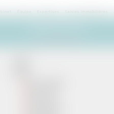
binet
Équipe
Expertises
Saisies immobilières
PLAN DU SITE
ACCUEIL
CABINET
ÉQUIPE
Nicolas GUERRIER
Alain de LANGLE
Célia CHENUT
Clément BANCON