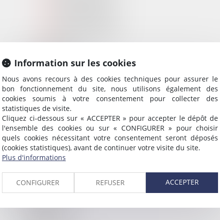
Samia AKADIRI
Claire BENESTAN
Clara NOGUEIRA
EXPERTISES
Information sur les cookies
Copropriété
Nous avons recours à des cookies techniques pour assurer le
Baux d’habitation
bon fonctionnement du site, nous utilisons également des
Baux commerciaux et professionnels
cookies soumis à votre consentement pour collecter des
statistiques de visite.
Construction – Ventes
Cliquez ci-dessous sur « ACCEPTER » pour accepter le dépôt de
Saisies immobilières – Enchères Publiques
l'ensemble des cookies ou sur « CONFIGURER » pour choisir
quels cookies nécessitant votre consentement seront déposés
SAISIES IMMOBILIÈRES
(cookies statistiques), avant de continuer votre visite du site.
Plus d'informations
Ventes à venir
Ventes passées
ACCEPTER
CONFIGURER
REFUSER
ACTUS
HONORAIRES