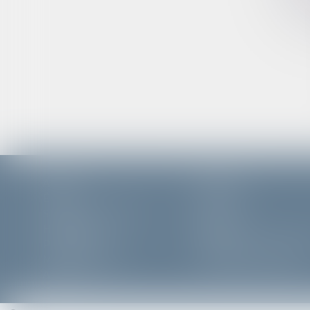
Accueil
Cabinet
Équipe
Expertises
Saisies immobilières
Actus
Honoraires
Contact
Plan du site
Politique de confidenti
Mentions légales
Politique de cookies
Articles