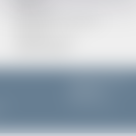
CONTACT
ESPACE CLIENT
POLITIQUE DE CONFIDENTIALITÉ
PLAN DU SITE
POLITIQUE DE COOKIES
MENTIONS LÉGALES
GUERRIER & DE LANGLE
57 Rue de Passy
75016 PARIS
Tél :
01 55 74 70 80
alité