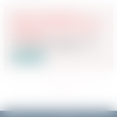
VENTE AUX ENCHÈRES AU
TRIBUNAL JUDICIAIRE DE PARIS LE
JEUDI 25 JANVIER 2024 À 14H00.
Ventes passées
A Paris 75018, 13 rue Angélique Compoint :
UN APPARTEMENT de 24,85 m², a...
Lire la suite
<<
<
...
2
3
4
5
6
7
8
>
>>