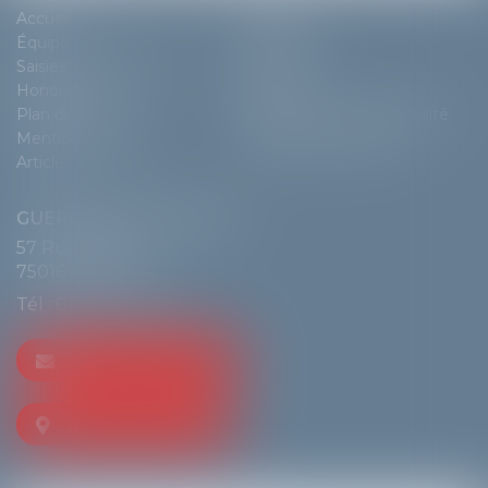
Accueil
Cabinet
Équipe
Expertises
Saisies immobilières
Actus
Honoraires
Contact
Plan du site
Politique de confidentialité
Mentions légales
Politique de cookies
Articles
GUERRIER & DE LANGLE
57 Rue de Passy
75016 PARIS
Tél :
01 55 74 70 80
NOUS CONTACTER
NOUS LOCALISER