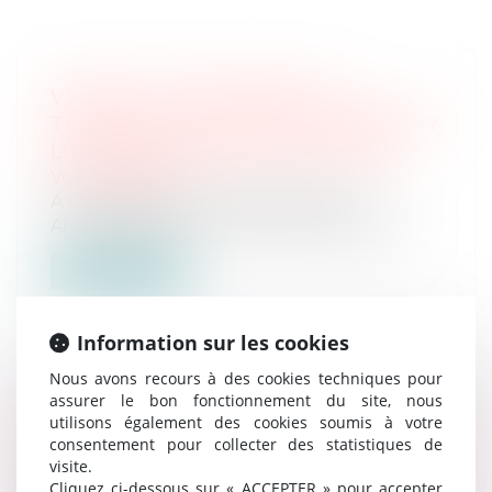
VENTE AUX ENCHÈRES AU
TRIBUNAL JUDICIAIRE DE BOBIGNY
LE MARDI 28 MAI 2024 À 13H30
Ventes passées
A Drancy 286, rue de Stalingrad UN
APPARTEMENT de 46,75 m², bâtiment III,...
Lire la suite
Information sur les cookies
Nous avons recours à des cookies techniques pour
assurer le bon fonctionnement du site, nous
VENTE AUX ENCHÈRES AU
utilisons également des cookies soumis à votre
TRIBUNAL JUDICIAIRE DE BOBIGNY
consentement pour collecter des statistiques de
visite.
LE MARDI 23 AVRIL 2024 À 13H30
Cliquez ci-dessous sur « ACCEPTER » pour accepter