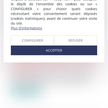
Ventes passées
le dépôt de l'ensemble des cookies ou sur «
A Livry-Gargan 37, chemin de la Mare au
CONFIGURER » pour choisir quels cookies
Chanvre UN APPARTEMENT de 64,30 m...
nécessitant votre consentement seront déposés
(cookies statistiques), avant de continuer votre visite
Lire la suite
du site.
Plus d'informations
CONFIGURER
REFUSER
ACCEPTER
VENTE AUX ENCHÈRES AU
TRIBUNAL JUDICIAIRE DE CRETEIL
LE JEUDI 29 FÉVRIER 2024 À 9H30
Ventes passées
Résidence Bois l’Abbé – 8 avenue Boileau
94350 Champigny-Sur-Marne UN APPA...
Lire la suite