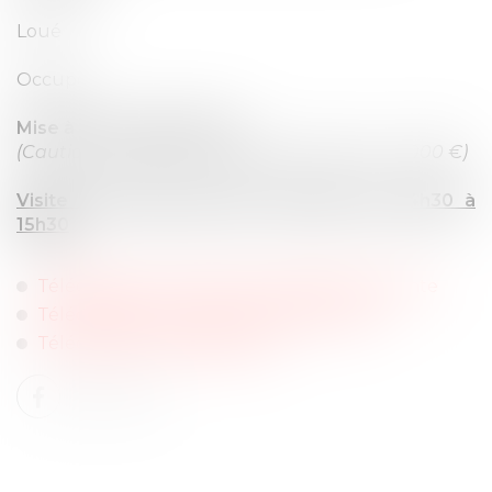
Loué
Occupé
Mise à prix : 24.854,40 €
(Caution bancaire ou chèque de banque : 3.000 €)
Visite sur place jeudi 16 mai 2024 de 14h30 à
15h30
Télécharger le cahier des conditions de vente
Télécharger le procès-verbal descriptif
Télécharger les Diagnostics