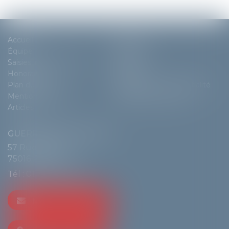
Accueil
Cabinet
Équipe
Expertises
Saisies immobilières
Actus
Honoraires
Contact
Plan du site
Politique de confidentialité
Mentions légales
Politique de cookies
Articles
GUERRIER & DE LANGLE
57 Rue de Passy
75016 PARIS
Tél :
01 55 74 70 80
NOUS CONTACTER