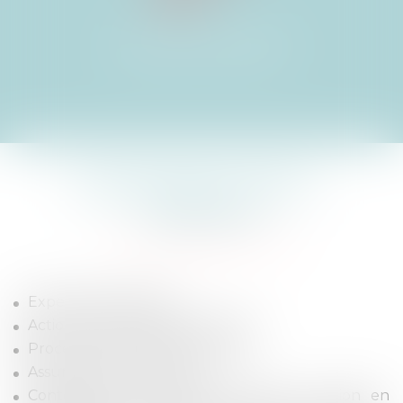
SAISIES IMMOBILIÈRES
ENCHÈRES PUBLIQUES
CONSTRUCTION –
VENTES
Expertises judiciaires
Action contre les constructeurs
Procédure de référé préventif
Assurance construction
Contentieux en matière de vente : action en