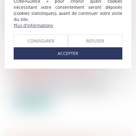
CONFIGURER » pour choisir quels cookies
Tribunal Judiciaire de Paris Vente aux
nécessitant votre consentement seront déposés
enchères le 5 décembre 2024 à 14h00...
(cookies statistiques), avant de continuer votre visite
du site.
Lire la suite
Plus d'informations
CONFIGURER
REFUSER
ACCEPTER
VENTE AUX ENCHÈRES LE 5
DÉCEMBRE 2024 À 14H00
Ventes passées
Tribunal Judiciaire de Paris Vente aux
enchères le 5 décembre 2024 à 14h00...
Lire la suite