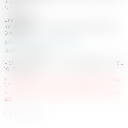
d'eau avec wc
Occupé
Une chambre
de 13,49 m²
, au 1er étage, 2ème porte face droite
Occupée
Mise à prix : 85 000 €
(outre les charges)
VISITE SUR PLACE LE 28 NOVEMBRE 2024 DE
10H30 à 11H30
Télécharger le cahier des conditions de vente -
1/2
Télécharger le cahier des conditions de vente -
2/2