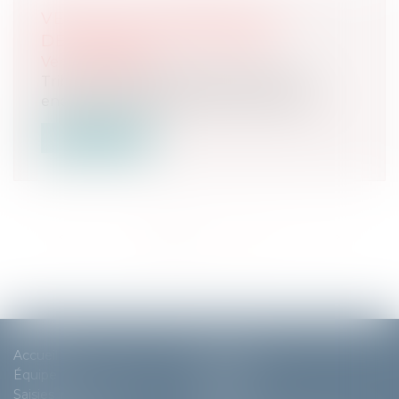
VENTE AUX ENCHÈRES LE 5
DÉCEMBRE 2024 À 14H00
Ventes passées
Tribunal Judiciaire de Paris Vente aux
enchères le 5 décembre 2024 à 14h00...
Lire la suite
<<
<
1
2
3
4
5
6
7
>
>>
Accueil
Cabinet
Équipe
Expertises
Saisies immobilières
Actus