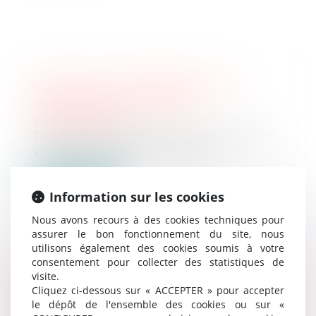
VENTE AUX ENCHÈRES LE 22
JANVIER 2025 À 10H00
Ventes passées
Tribunal Judiciaire d’Evry-Courcouronnes
Vente aux enchères le 22 janvier...
Lire la suite
Information sur les cookies
Nous avons recours à des cookies techniques pour
assurer le bon fonctionnement du site, nous
utilisons également des cookies soumis à votre
consentement pour collecter des statistiques de
VENTE AUX ENCHÈRES LE 5
visite.
DÉCEMBRE 2024 À 14H00
Cliquez ci-dessous sur « ACCEPTER » pour accepter
le dépôt de l'ensemble des cookies ou sur «
Ventes passées