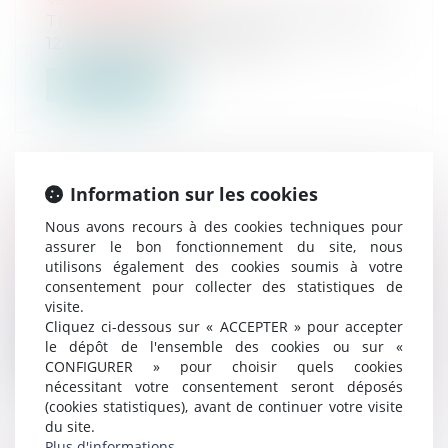
Tribunal Judiciaire de Paris Vente du jeudi
12 mars 2026 à 14h00 Tribun...
Lire la suite
Information sur les cookies
VENTE AUX ENCHERES LE 12
Nous avons recours à des cookies techniques pour
FEVRIER 2026 À 14H00
assurer le bon fonctionnement du site, nous
Ventes passées
utilisons également des cookies soumis à votre
consentement pour collecter des statistiques de
Tribunal Judiciaire de Paris Vente du jeudi
visite.
12 février 2026 à 14h00 U...
Cliquez ci-dessous sur « ACCEPTER » pour accepter
le dépôt de l'ensemble des cookies ou sur «
Lire la suite
CONFIGURER » pour choisir quels cookies
nécessitant votre consentement seront déposés
(cookies statistiques), avant de continuer votre visite
du site.
Plus d'informations