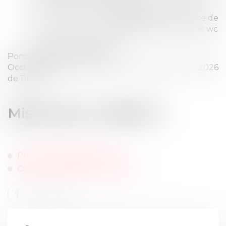
porte à gauche, comprenant :
couloir d'entrée, pièce de
vie, deux chambres, cuisine, salle d'eau avec wc
- Deux caves au sous-sol
Ponctuellement occupés
Occupation à vérifier lors de la visite le 23 avril 2026
de 11h à 12h ;
Mise à prix : 25 000 €
Procès verbal de constat
Cahier des conditions de vente