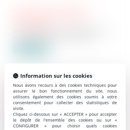
VENTE AUX ENCHÈRES LE 3
OCTOBRE 2024 À 14H00
Ventes passées
Une chambre de 13,42 m², bâtiment B, au
rez-de-chaussée, porte face dans l...
Lire la suite
Information sur les cookies
Nous avons recours à des cookies techniques pour
VENTE LE 10 OCTOBRE 2024 –
assurer le bon fonctionnement du site, nous
TRIBUNAL JUDICIAIRE DE CRÉTEIL
utilisons également des cookies soumis à votre
Ventes passées
consentement pour collecter des statistiques de
A Champigny-sur-Marne 24, av. du Général
visite.
Cliquez ci-dessous sur « ACCEPTER » pour accepter
de Gaulle : Un appartement de 84...
le dépôt de l'ensemble des cookies ou sur «
CONFIGURER » pour choisir quels cookies
Lire la suite