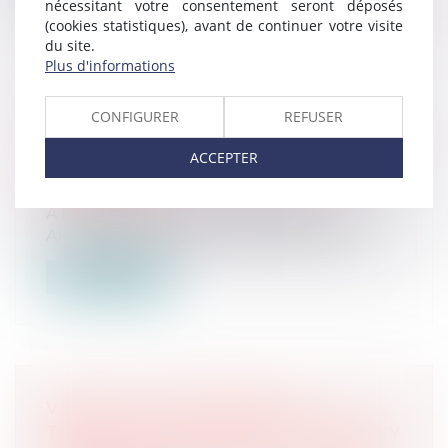
nécessitant votre consentement seront déposés
(cookies statistiques), avant de continuer votre visite
du site.
Plus d'informations
VENTE AUX ENCHÈRES AU
CONFIGURER
REFUSER
TRIBUNAL JUDICIAIRE DE BOBIGNY
ACCEPTER
LE MARDI 28 MAI 2024 À 13H30
Ventes passées
A Drancy 286, rue de Stalingrad UN
APPARTEMENT de 46,75 m², bâtiment III,...
Lire la suite
VENTE AUX ENCHÈRES AU
TRIBUNAL JUDICIAIRE DE BOBIGNY