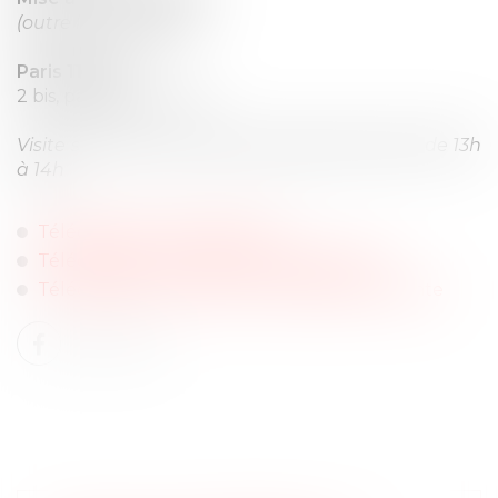
(outre les charges)
Paris 11ème
2 bis, passage Guénot
Visite sur place mercredi 25 septembre 2024 de 13h
à 14h
Télécharger les Diagnostics
Télécharger le procès-verbal descriptif
Télécharger le cahier des conditions de vente