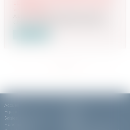
LE MARDI 23 AVRIL 2024 À 13H30
Ventes passées
A Livry-Gargan 37, chemin de la Mare au
Chanvre UN APPARTEMENT de 64,30 m...
Lire la suite
<<
<
1
2
3
4
5
6
7
>
>>
Accueil
Cabinet
Équipe
Expertises
Saisies immobilières
Actus
Honoraires
Contact