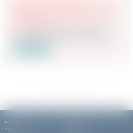
VENTE AUX ENCHÈRES AU
TRIBUNAL JUDICIAIRE DE BOBIGNY
LE MARDI 23 AVRIL 2024 À 13H30
Ventes passées
A Livry-Gargan 37, chemin de la Mare au
Chanvre UN APPARTEMENT de 64,30 m...
Lire la suite
<<
<
1
2
3
4
5
6
7
>
>>
Accueil
Cabinet
Équipe
Expertises