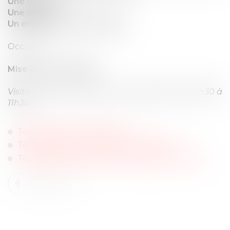
Une terrasse
Une cave
Un emplacement de voiture
Occupé
Mise à prix : 28 000 €
Visite sur place vendredi 4 octobre 2024 de 10h30 à
11h30
Télécharger les Diagnostics
Télécharger le procès-verbal descriptif
Télécharger le cahier des conditions de vente