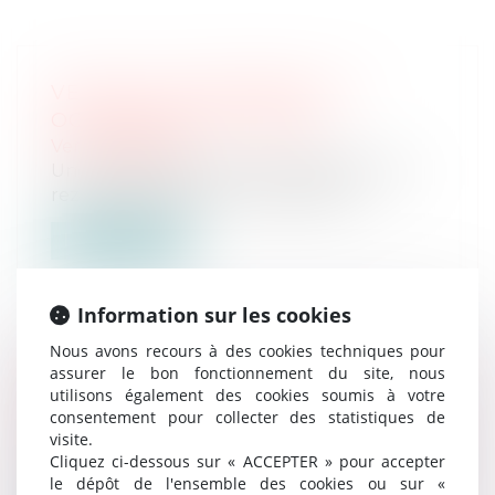
VENTE AUX ENCHÈRES LE 3
OCTOBRE 2024 À 14H00
Ventes passées
Une chambre de 13,42 m², bâtiment B, au
rez-de-chaussée, porte face dans l...
Lire la suite
Information sur les cookies
Nous avons recours à des cookies techniques pour
assurer le bon fonctionnement du site, nous
VENTE LE 10 OCTOBRE 2024 –
utilisons également des cookies soumis à votre
TRIBUNAL JUDICIAIRE DE CRÉTEIL
consentement pour collecter des statistiques de
visite.
Ventes passées
Cliquez ci-dessous sur « ACCEPTER » pour accepter
A Champigny-sur-Marne 24, av. du Général
le dépôt de l'ensemble des cookies ou sur «
de Gaulle : Un appartement de 84...