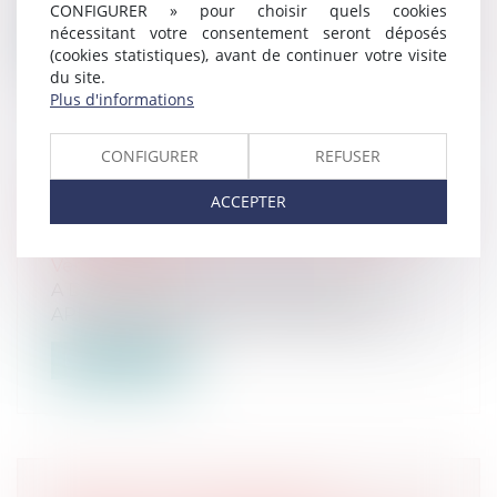
CONFIGURER » pour choisir quels cookies
nécessitant votre consentement seront déposés
Lire la suite
(cookies statistiques), avant de continuer votre visite
du site.
Plus d'informations
CONFIGURER
REFUSER
VENTE AUX ENCHÈRES AU
ACCEPTER
TRIBUNAL JUDICIAIRE DE BOBIGNY
LE MARDI 28 MAI 2024 À 13H30
Ventes passées
A Drancy 286, rue de Stalingrad UN
APPARTEMENT de 46,75 m², bâtiment III,...
Lire la suite