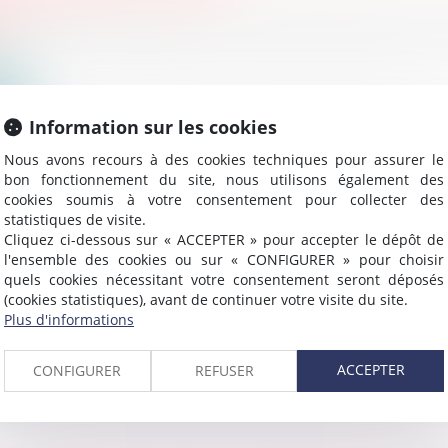
ées
ENCHERES PUBLIQUES LE JEUDI 08 JUIN 2023 à 14 He
ite
Information sur les cookies
Nous avons recours à des cookies techniques pour assurer le
bon fonctionnement du site, nous utilisons également des
cookies soumis à votre consentement pour collecter des
statistiques de visite.
X ENCHERES LE JEUDI 9 MARS 2023 À 14H3
Cliquez ci-dessous sur « ACCEPTER » pour accepter le dépôt de
L JUDICIAIRE DE NANTERRE
l'ensemble des cookies ou sur « CONFIGURER » pour choisir
ées
quels cookies nécessitant votre consentement seront déposés
 ENCHERES PUBLIQUES LE JEUDI 9 MARS 2023 à 14H3
(cookies statistiques), avant de continuer votre visite du site.
u...
Plus d'informations
ite
ACCEPTER
CONFIGURER
REFUSER