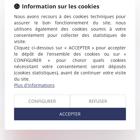
Information sur les cookies
Nous avons recours à des cookies techniques pour
assurer le bon fonctionnement du site, nous
utilisons également des cookies soumis à votre
consentement pour collecter des statistiques de
visite.
VENTE AUX ENCHERES LE 11 JUIN A
Cliquez ci-dessous sur « ACCEPTER » pour accepter
14 HEURES
le dépôt de l'ensemble des cookies ou sur «
Ventes à venir
CONFIGURER » pour choisir quels cookies
Tribunal Judiciaire de Paris, Parvis Robert
nécessitant votre consentement seront déposés
Badinter, Paris 17ème, en UN SEUL...
(cookies statistiques), avant de continuer votre visite
du site.
Lire la suite
Plus d'informations
CONFIGURER
REFUSER
ACCEPTER
VENTE AUX ENCHERES LE 7 MAI
2026 À 14H00
Ventes à venir