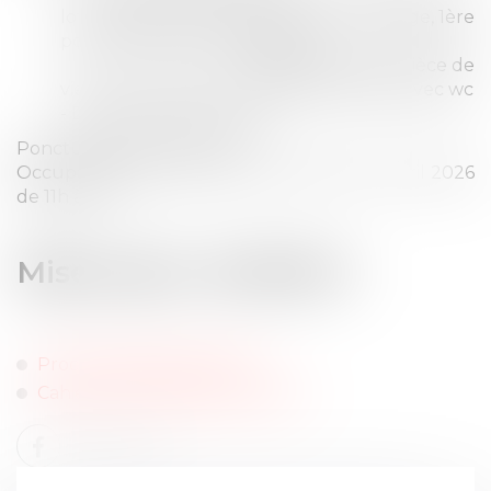
lots n°s 52 et 53), bâtiment B, au 1er étage, 1ère
porte à gauche, comprenant :
couloir d'entrée, pièce de
vie, deux chambres, cuisine, salle d'eau avec wc
- Deux caves au sous-sol
Ponctuellement occupés
Occupation à vérifier lors de la visite le 23 avril 2026
de 11h à 12h ;
Mise à prix : 25 000 €
Procès verbal de constat
Cahier des conditions de vente