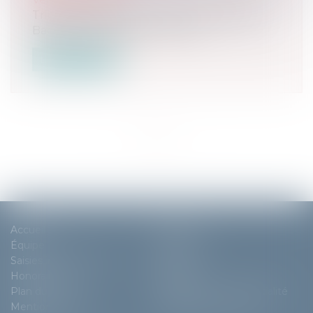
Tribunal Judiciaire de Paris, Parvis Robert
Badinter, Paris 17ème Vente...
Lire la suite
<<
<
1
>
>>
Accueil
Cabinet
Équipe
Expertises
Saisies immobilières
Actus
Honoraires
Contact
Plan du site
Politique de confidentialité
Mentions légales
Politique de cookies