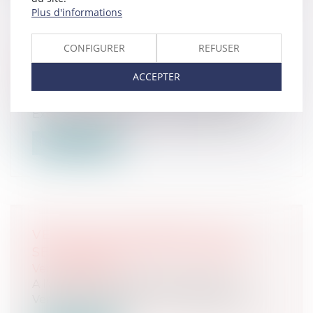
Plus d'informations
CONFIGURER
REFUSER
VENTE AUX ENCHERES LE 22
JANVIER 2026 À 14H00
ACCEPTER
Ventes passées
Dans un immeuble situé 24-26 Boulevard
Exelmans 75016 Paris Un appartement...
Lire la suite
VENTE AUX ENCHERES LE 04
SEPTEMBRE 2025 À 14 HEURES
Ventes passées
A l’audience du Juge de l’Exécution «
Ventes Immobilières », au Tribunal Judi...