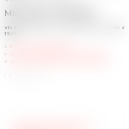
Mise à prix : 100 000 €
VISITE SUR PLACE le 13 janvier 2026 de 12h30 à
13h30
Procès verbal et diagnostic
Cahier des conditions de vente 1ère partie
Cahier des conditions de vente 2nde partie
VENTE AUX ENCHERES LE 12