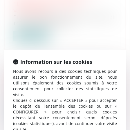
FEVRIER 2026 À 14H00
Ventes passées
Tribunal Judiciaire de Paris Vente du jeudi
12 février 2026 à 14h00 Un...
Lire la suite
Information sur les cookies
Nous avons recours à des cookies techniques pour
VENTE AUX ENCHERES LE 12
assurer le bon fonctionnement du site, nous
FEVRIER 2026 À 14H00
utilisons également des cookies soumis à votre
Ventes passées
consentement pour collecter des statistiques de
Tribunal Judiciaire de Paris Vente du jeudi
visite.
Cliquez ci-dessous sur « ACCEPTER » pour accepter
12 février 2026 à 14h00 Un...
le dépôt de l'ensemble des cookies ou sur «
CONFIGURER » pour choisir quels cookies
Lire la suite
nécessitant votre consentement seront déposés
(cookies statistiques), avant de continuer votre visite
du site.