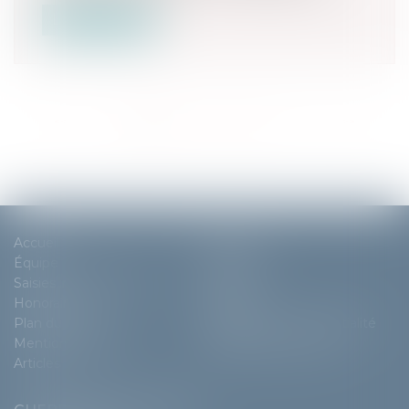
Lire la suite
<<
<
1
2
3
4
5
6
7
...
>
>>
Accueil
Cabinet
Équipe
Expertises
Saisies immobilières
Actus
Honoraires
Contact
Plan du site
Politique de confidentialité
Mentions légales
Politique de cookies
Articles