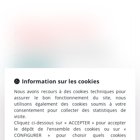
VENTE AUX ENCHÈRES LE 5
DÉCEMBRE 2024 À 14H00
Ventes passées
Tribunal Judiciaire de Paris Vente aux
enchères le 5 décembre 2024 à 14h00...
Lire la suite
Information sur les cookies
Nous avons recours à des cookies techniques pour
assurer le bon fonctionnement du site, nous
utilisons également des cookies soumis à votre
VENTE AUX ENCHÈRES LE 5
consentement pour collecter des statistiques de
visite.
DÉCEMBRE 2024 À 14H00
Cliquez ci-dessous sur « ACCEPTER » pour accepter
Ventes passées
le dépôt de l'ensemble des cookies ou sur «
Tribunal Judiciaire de Paris Vente aux
CONFIGURER » pour choisir quels cookies
enchères le 5 décembre 2024 à 14h00...