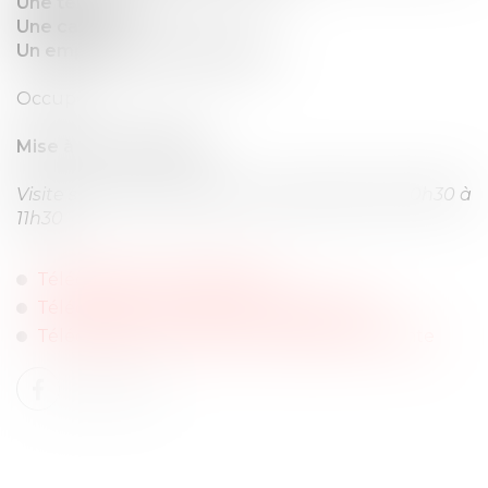
Une terrasse
Une cave
Un emplacement de voiture
Occupé
Mise à prix : 28 000 €
Visite sur place vendredi 4 octobre 2024 de 10h30 à
11h30
Télécharger les Diagnostics
Télécharger le procès-verbal descriptif
Télécharger le cahier des conditions de vente