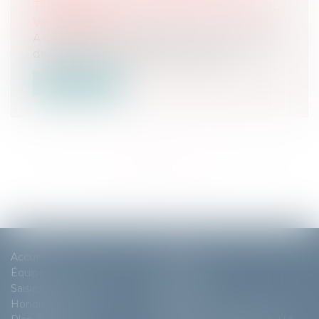
TRIBUNAL JUDICIAIRE DE CRÉTEIL
Ventes passées
A Champigny-sur-Marne 24, av. du Général
de Gaulle : Un appartement de 84...
Lire la suite
<<
<
1
2
3
4
5
6
7
...
>
>>
Accueil
Cabinet
Équipe
Expertises
Saisies immobilières
Actus
Honoraires
Contact