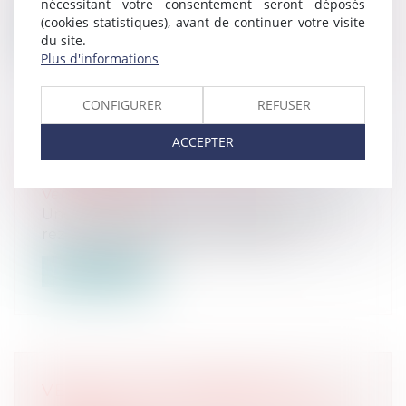
nécessitant votre consentement seront déposés
(cookies statistiques), avant de continuer votre visite
Lire la suite
du site.
Plus d'informations
CONFIGURER
REFUSER
ACCEPTER
VENTE AUX ENCHÈRES LE 3
OCTOBRE 2024 À 14H00
Ventes passées
Une chambre de 13,42 m², bâtiment B, au
rez-de-chaussée, porte face dans l...
Lire la suite
VENTE LE 10 OCTOBRE 2024 –